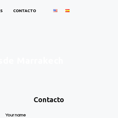
ES
CONTACTO
esde Marrakech
Contacto
Your name